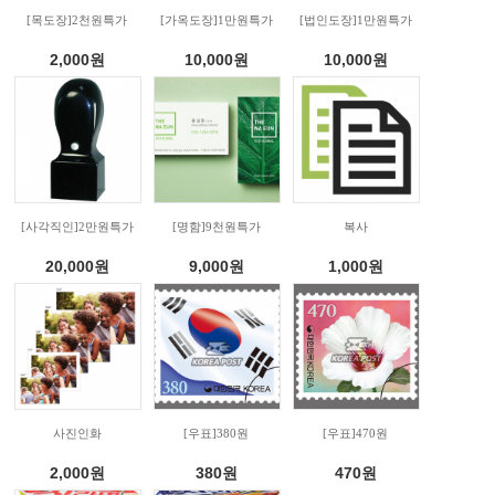
[목도장]2천원특가
[가옥도장]1만원특가
[법인도장]1만원특가
2,000
원
10,000
원
10,000
원
[사각직인]2만원특가
[명함]9천원특가
복사
20,000
원
9,000
원
1,000
원
사진인화
[우표]380원
[우표]470원
2,000
원
380
원
470
원